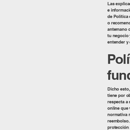
Las explica
e informac
de Política
o recomend
antemano cu
tu negocio
entender y 
Pol
fun
Dicho esto
tiene por o
respecta a 
online que
normativa n
reembolso. 
protección 