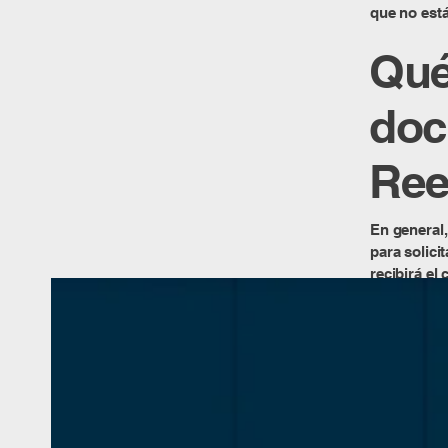
que no est
Qué
doc
Ree
En general,
para solici
recibirá el