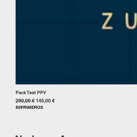
Pack Test PPV
Precio
Precio de oferta
290,00 €
145,00 €
50PRIMEROS